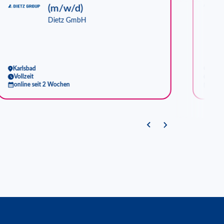
(m/w/d)
Dietz GmbH
Karlsbad
Berli
Vollzeit
Full-
online seit 2 Wochen
onlin