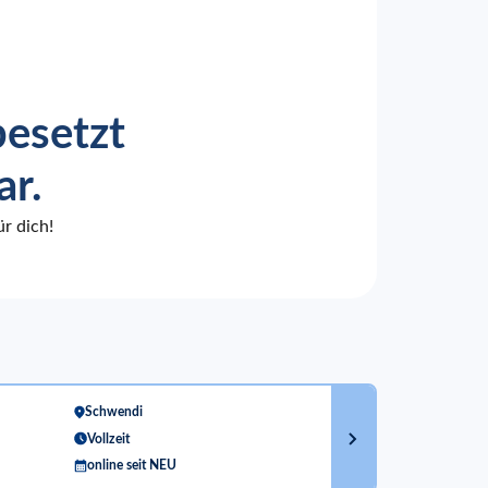
besetzt
ar.
r dich!
Schwendi
Vollzeit
online seit NEU