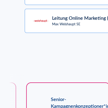
Leitung Online Marketing
Max Weishaupt SE
Senior-
nd
Kampagnenkonzeptioner*i