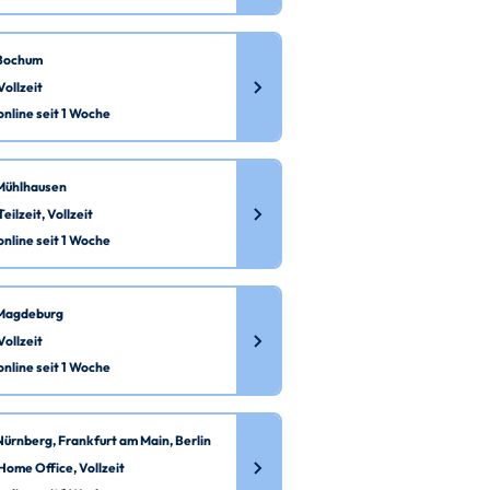
Bochum
Vollzeit
online seit 1 Woche
Mühlhausen
Teilzeit, Vollzeit
online seit 1 Woche
Magdeburg
Vollzeit
online seit 1 Woche
Nürnberg, Frankfurt am Main, Berlin
Home Office, Vollzeit