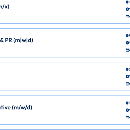
m/x)
 & PR (m|w|d)
tive (m/w/d)